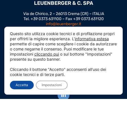
LEUENBERGER & C. SPA
Via de Chirico, 2 – 26013 Crema (CR) – ITALIA
Tel. +39 0373 631100 – Fax +39 0373 631120
info@leuenberger.it
Privacy Policy
–
Cookies Policy
Questo sito utilizza cookie tecnici e di profilazione propri
General Terms and Conditions of Sale
–
Dichiarazione di
per offrirti la migliore esperienza. L’
informativa estesa
Accessibilità
permette di capire come scegliere i cookie da autorizzare
o come negarne il consenso. Puoi modificare le tue
PEC
leuenberger@c-posta.it
impostazioni
cliccando qui
o sul bottone "Impostazioni"
P.I. IT 04195760154
presente su questo banner.
C.F. 00202730198
SDI A4707H7
Cliccando il bottone "Accetto" acconsenti all'uso dei
Numero REA CR-39390
cookie tecnici e di terze parti.
Capitale Sociale 468.000,00
Iscritta al Registro delle Imprese di Cremona.
Accetta
Impostazioni